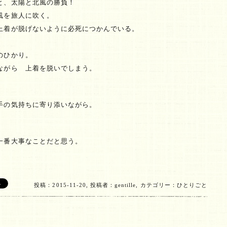
と、太陽と北風の勝負！
風を旅人に吹く。
上着が脱げないように必死につかんでいる。
のひかり。
ながら 上着を脱いでしまう。
手の気持ちに寄り添いながら。
。
一番大事なことだと思う。
投稿：2015-11-20,
投稿者：gentille,
カテゴリー：
ひとりごと