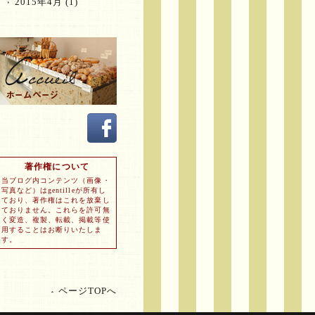
2015年4月
(1)
著作権について
当ブログ内コンテンツ（画像・
写真など）はgentilleが所有し
ており、著作権はこれを放棄し
ておりません。これらを許可無
く変造、複製、転載、掲載等使
用することはお断りいたしま
す。
ページTOPへ